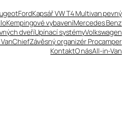
eugeot
Ford
Kapsář VW T4 Multivan pevný
lo
Kempingové vybavení
Mercedes Benz
uvných dveří
Upínací systémy
Volkswagen
 VanChief
Závěsný organizér Procamper
Kontakt
O nás
All-in-Van