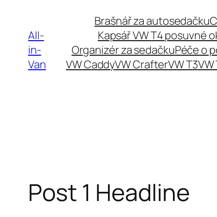
Přeskočit
Brašnář za autosedačku
C
na
All-
Kapsář VW T4 posuvné o
obsah
in-
Organizér za sedačku
Péče o 
Van
VW Caddy
VW Crafter
VW T3
VW 
Post 1 Headline