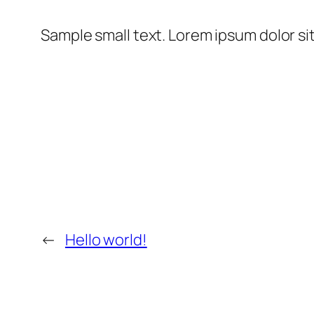
Sample small text. Lorem ipsum dolor si
←
Hello world!