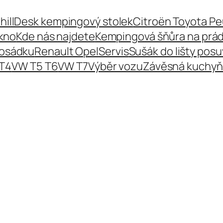
hillDesk kempingový stolek
Citroën Toyota P
kno
Kde nás najdete
Kempingová šňůra na prád
posádku
Renault Opel
Servis
Sušák do lišty pos
T4
VW T5 T6
VW T7
Výběr vozu
Závěsná kuchyň