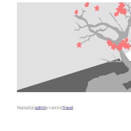
Napsal(a)
admin
v rubrice
Travel