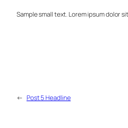
Sample small text. Lorem ipsum dolor si
←
Post 5 Headline