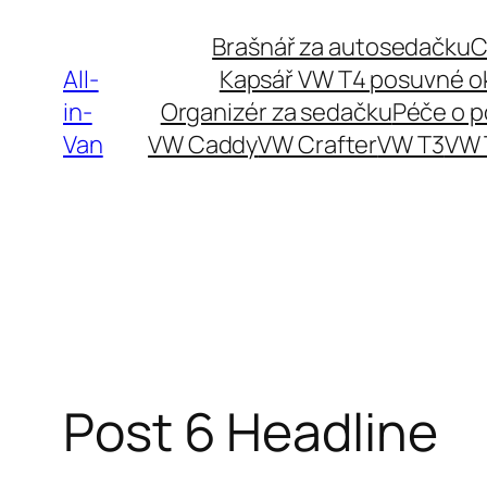
Přeskočit
Brašnář za autosedačku
C
na
All-
Kapsář VW T4 posuvné o
obsah
in-
Organizér za sedačku
Péče o 
Van
VW Caddy
VW Crafter
VW T3
VW 
Post 6 Headline