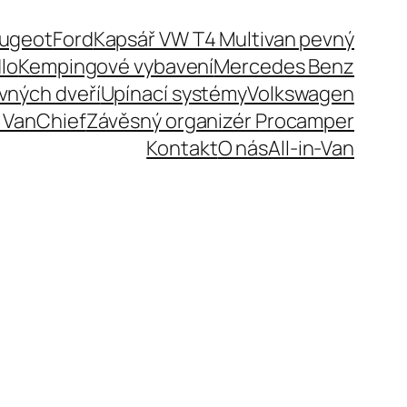
eugeot
Ford
Kapsář VW T4 Multivan pevný
lo
Kempingové vybavení
Mercedes Benz
uvných dveří
Upínací systémy
Volkswagen
 VanChief
Závěsný organizér Procamper
Kontakt
O nás
All-in-Van