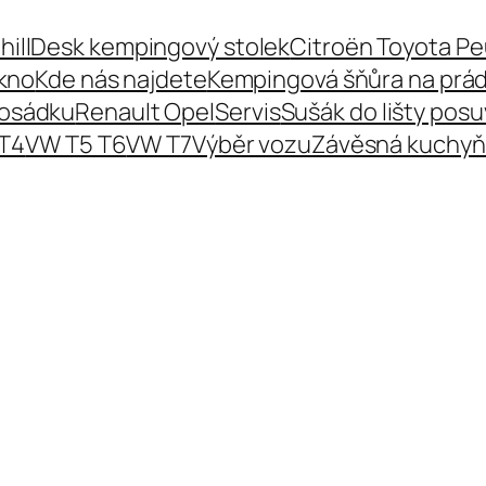
hillDesk kempingový stolek
Citroën Toyota P
kno
Kde nás najdete
Kempingová šňůra na prád
posádku
Renault Opel
Servis
Sušák do lišty pos
T4
VW T5 T6
VW T7
Výběr vozu
Závěsná kuchyň