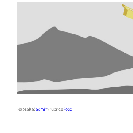
Napsal(a)
admin
v rubrice
Food